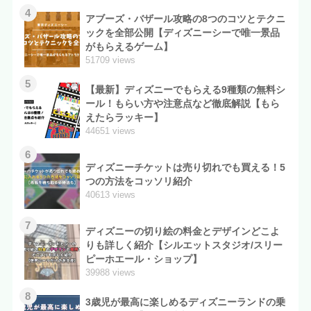
4
アブーズ・バザール攻略の8つのコツとテクニ
ックを全部公開【ディズニーシーで唯一景品
がもらえるゲーム】
51709 views
5
【最新】ディズニーでもらえる9種類の無料シ
ール！もらい方や注意点など徹底解説【もら
えたらラッキー】
44651 views
6
ディズニーチケットは売り切れでも買える！5
つの方法をコッソリ紹介
40613 views
7
ディズニーの切り絵の料金とデザインどこよ
りも詳しく紹介【シルエットスタジオ/スリー
ピーホエール・ショップ】
39988 views
8
3歳児が最高に楽しめるディズニーランドの乗