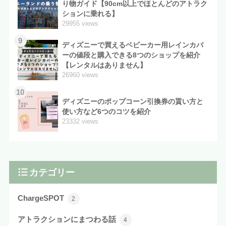
り物ガイド【90cm以上でほとんどのアトラク
ションに乗れる】
29955 views
9
ディズニーで買えるベビーカー用レインカバ
ーの値段と購入できる8つのショップを紹介
【レンタルはありません】
26960 views
10
ディズニーのポップコーン引換券の貰い方と
使い方など6つのコツを紹介
23332 views
カテゴリー
ChargeSPOT
2
アトラクションにまつわる話
4