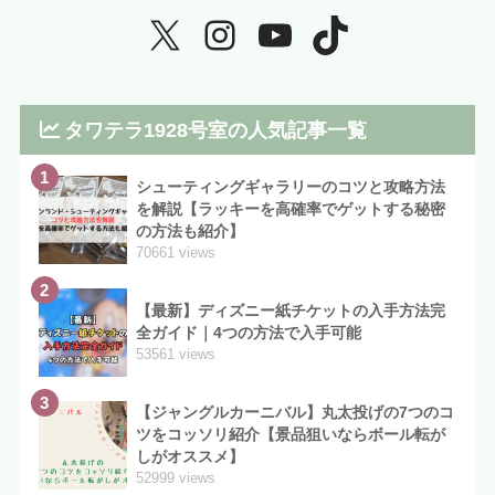
タワテラ1928号室の人気記事一覧
1
シューティングギャラリーのコツと攻略方法
を解説【ラッキーを高確率でゲットする秘密
の方法も紹介】
70661 views
2
【最新】ディズニー紙チケットの入手方法完
全ガイド｜4つの方法で入手可能
53561 views
3
【ジャングルカーニバル】丸太投げの7つのコ
ツをコッソリ紹介【景品狙いならボール転が
しがオススメ】
52999 views