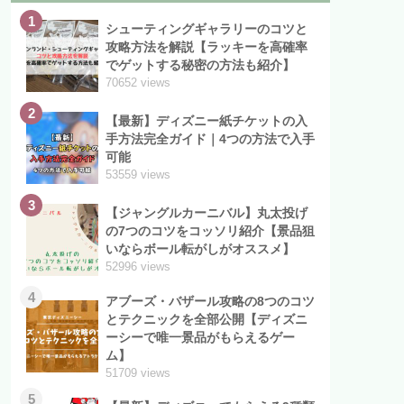
1
シューティングギャラリーのコツと
攻略方法を解説【ラッキーを高確率
でゲットする秘密の方法も紹介】
70652 views
2
【最新】ディズニー紙チケットの入
手方法完全ガイド｜4つの方法で入手
可能
53559 views
3
【ジャングルカーニバル】丸太投げ
の7つのコツをコッソリ紹介【景品狙
いならボール転がしがオススメ】
52996 views
4
アブーズ・バザール攻略の8つのコツ
とテクニックを全部公開【ディズニ
ーシーで唯一景品がもらえるゲー
ム】
51709 views
5