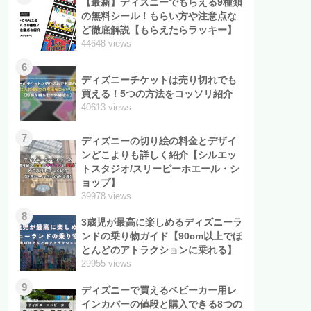
【最新】ディズニーでもらえる9種類
の無料シール！もらい方や注意点な
ど徹底解説【もらえたらラッキー】
44648 views
6
ディズニーチケットは売り切れでも
買える！5つの方法をコッソリ紹介
40613 views
7
ディズニーの切り絵の料金とデザイ
ンどこよりも詳しく紹介【シルエッ
トスタジオ/スリーピーホエール・シ
ョップ】
39978 views
8
3歳児が最高に楽しめるディズニーラ
ンドの乗り物ガイド【90cm以上でほ
とんどのアトラクションに乗れる】
29955 views
9
ディズニーで買えるベビーカー用レ
インカバーの値段と購入できる8つの