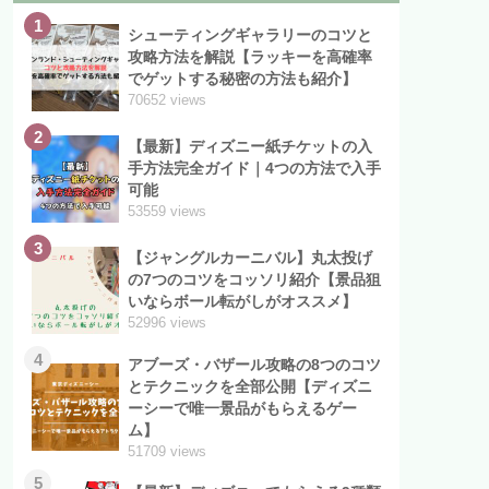
1
シューティングギャラリーのコツと
攻略方法を解説【ラッキーを高確率
でゲットする秘密の方法も紹介】
70652 views
2
【最新】ディズニー紙チケットの入
手方法完全ガイド｜4つの方法で入手
可能
53559 views
3
【ジャングルカーニバル】丸太投げ
の7つのコツをコッソリ紹介【景品狙
いならボール転がしがオススメ】
52996 views
4
アブーズ・バザール攻略の8つのコツ
とテクニックを全部公開【ディズニ
ーシーで唯一景品がもらえるゲー
ム】
51709 views
5