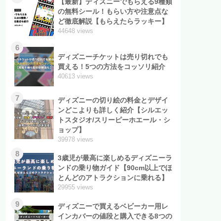
【最新】ディズニーでもらえる9種類
の無料シール！もらい方や注意点な
ど徹底解説【もらえたらラッキー】
44648 views
6
ディズニーチケットは売り切れでも
買える！5つの方法をコッソリ紹介
40613 views
7
ディズニーの切り絵の料金とデザイ
ンどこよりも詳しく紹介【シルエッ
トスタジオ/スリーピーホエール・シ
ョップ】
39978 views
8
3歳児が最高に楽しめるディズニーラ
ンドの乗り物ガイド【90cm以上でほ
とんどのアトラクションに乗れる】
29955 views
9
ディズニーで買えるベビーカー用レ
インカバーの値段と購入できる8つの