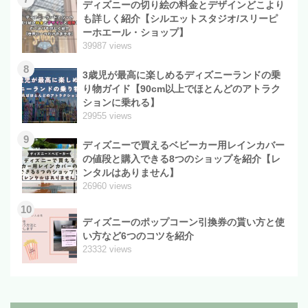
ディズニーの切り絵の料金とデザインどこより
も詳しく紹介【シルエットスタジオ/スリーピ
ーホエール・ショップ】
39987 views
8
3歳児が最高に楽しめるディズニーランドの乗
り物ガイド【90cm以上でほとんどのアトラク
ションに乗れる】
29955 views
9
ディズニーで買えるベビーカー用レインカバー
の値段と購入できる8つのショップを紹介【レ
ンタルはありません】
26960 views
10
ディズニーのポップコーン引換券の貰い方と使
い方など6つのコツを紹介
23332 views