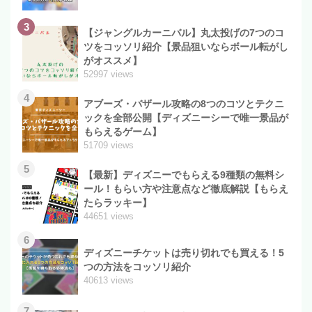
3
【ジャングルカーニバル】丸太投げの7つのコ
ツをコッソリ紹介【景品狙いならボール転がし
がオススメ】
52997 views
4
アブーズ・バザール攻略の8つのコツとテクニ
ックを全部公開【ディズニーシーで唯一景品が
もらえるゲーム】
51709 views
5
【最新】ディズニーでもらえる9種類の無料シ
ール！もらい方や注意点など徹底解説【もらえ
たらラッキー】
44651 views
6
ディズニーチケットは売り切れでも買える！5
つの方法をコッソリ紹介
40613 views
7