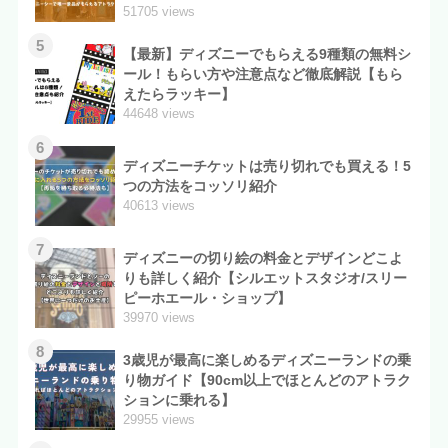
51705 views
5
【最新】ディズニーでもらえる9種類の無料シ
ール！もらい方や注意点など徹底解説【もら
えたらラッキー】
44648 views
6
ディズニーチケットは売り切れでも買える！5
つの方法をコッソリ紹介
40613 views
7
ディズニーの切り絵の料金とデザインどこよ
りも詳しく紹介【シルエットスタジオ/スリー
ピーホエール・ショップ】
39970 views
8
3歳児が最高に楽しめるディズニーランドの乗
り物ガイド【90cm以上でほとんどのアトラク
ションに乗れる】
29955 views