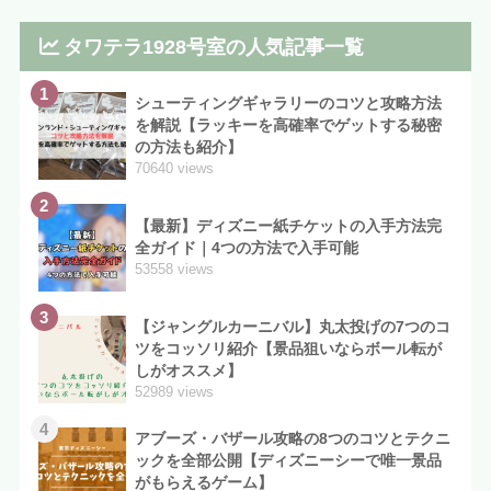
タワテラ1928号室の人気記事一覧
1
シューティングギャラリーのコツと攻略方法
を解説【ラッキーを高確率でゲットする秘密
の方法も紹介】
70640 views
2
【最新】ディズニー紙チケットの入手方法完
全ガイド｜4つの方法で入手可能
53558 views
3
【ジャングルカーニバル】丸太投げの7つのコ
ツをコッソリ紹介【景品狙いならボール転が
しがオススメ】
52989 views
4
アブーズ・バザール攻略の8つのコツとテクニ
ックを全部公開【ディズニーシーで唯一景品
がもらえるゲーム】