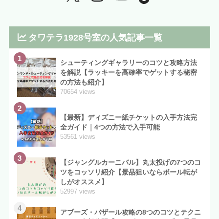
タワテラ1928号室の人気記事一覧
1
シューティングギャラリーのコツと攻略方法
を解説【ラッキーを高確率でゲットする秘密
の方法も紹介】
70654 views
2
【最新】ディズニー紙チケットの入手方法完
全ガイド｜4つの方法で入手可能
53561 views
3
【ジャングルカーニバル】丸太投げの7つのコ
ツをコッソリ紹介【景品狙いならボール転が
しがオススメ】
52997 views
4
アブーズ・バザール攻略の8つのコツとテクニ