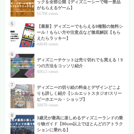
ックを全部公開【ディズニーシーで唯一景品
がもらえるゲーム】
51709 views
5
【最新】ディズニーでもらえる9種類の無料シ
ール！もらい方や注意点など徹底解説【もら
えたらラッキー】
44649 views
6
ディズニーチケットは売り切れでも買える！5
つの方法をコッソリ紹介
40613 views
7
ディズニーの切り絵の料金とデザインどこよ
りも詳しく紹介【シルエットスタジオ/スリー
ピーホエール・ショップ】
39979 views
8
3歳児が最高に楽しめるディズニーランドの乗
り物ガイド【90cm以上でほとんどのアトラク
ションに乗れる】