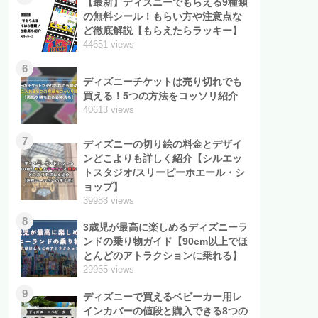
【最新】ディズニーでもらえる9種類
の無料シール！もらい方や注意点な
ど徹底解説【もらえたらラッキー】
44651 views
6
ディズニーチケットは売り切れでも
買える！5つの方法をコッソリ紹介
40613 views
7
ディズニーの切り絵の料金とデザイ
ンどこよりも詳しく紹介【シルエッ
トスタジオ/スリーピーホエール・シ
ョップ】
39988 views
8
3歳児が最高に楽しめるディズニーラ
ンドの乗り物ガイド【90cm以上でほ
とんどのアトラクションに乗れる】
29955 views
9
ディズニーで買えるベビーカー用レ
インカバーの値段と購入できる8つの