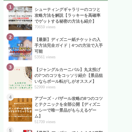
1
シューティングギャラリーのコツと
攻略方法を解説【ラッキーを高確率
でゲットする秘密の方法も紹介】
70659 views
2
【最新】ディズニー紙チケットの入
手方法完全ガイド｜4つの方法で入手
可能
53561 views
3
【ジャングルカーニバル】丸太投げ
の7つのコツをコッソリ紹介【景品狙
いならボール転がしがオススメ】
52999 views
4
アブーズ・バザール攻略の8つのコツ
とテクニックを全部公開【ディズニ
ーシーで唯一景品がもらえるゲー
ム】
51709 views
5