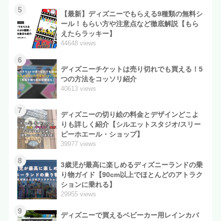
5
【最新】ディズニーでもらえる9種類の無料シ
ール！もらい方や注意点など徹底解説【もら
えたらラッキー】
44648 views
6
ディズニーチケットは売り切れでも買える！5
つの方法をコッソリ紹介
40613 views
7
ディズニーの切り絵の料金とデザインどこよ
りも詳しく紹介【シルエットスタジオ/スリー
ピーホエール・ショップ】
39977 views
8
3歳児が最高に楽しめるディズニーランドの乗
り物ガイド【90cm以上でほとんどのアトラク
ションに乗れる】
29955 views
9
ディズニーで買えるベビーカー用レインカバ