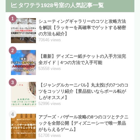
タワテラ1928号室の人気記事一覧
1
シューティングギャラリーのコツと攻略方法
を解説【ラッキーを高確率でゲットする秘密
の方法も紹介】
70646 views
2
【最新】ディズニー紙チケットの入手方法完
全ガイド｜4つの方法で入手可能
53558 views
3
【ジャングルカーニバル】丸太投げの7つのコ
ツをコッソリ紹介【景品狙いならボール転が
しがオススメ】
52996 views
4
アブーズ・バザール攻略の8つのコツとテクニ
ックを全部公開【ディズニーシーで唯一景品
がもらえるゲーム】
51708 views