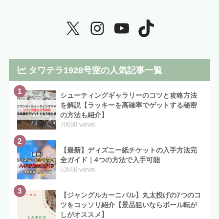
タワテラ1928号室の人気記事一覧
1
シューティングギャラリーのコツと攻略方法
を解説【ラッキーを高確率でゲットする秘密
の方法も紹介】
70690 views
2
【最新】ディズニー紙チケットの入手方法完
全ガイド｜4つの方法で入手可能
53566 views
3
【ジャングルカーニバル】丸太投げの7つのコ
ツをコッソリ紹介【景品狙いならボール転が
しがオススメ】