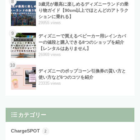
8
3歳児が最高に楽しめるディズニーランドの乗
り物ガイド【90cm以上でほとんどのアトラク
ションに乗れる】
29955 views
9
ディズニーで買えるベビーカー用レインカバ
ーの値段と購入できる8つのショップを紹介
【レンタルはありません】
26969 views
10
ディズニーのポップコーン引換券の貰い方と
使い方など6つのコツを紹介
23335 views
カテゴリー
ChargeSPOT
2