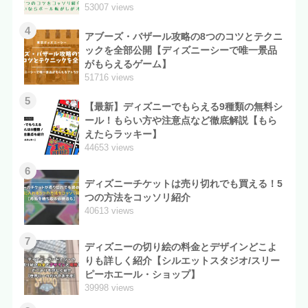
53007 views
4
アブーズ・バザール攻略の8つのコツとテクニ
ックを全部公開【ディズニーシーで唯一景品
がもらえるゲーム】
51716 views
5
【最新】ディズニーでもらえる9種類の無料シ
ール！もらい方や注意点など徹底解説【もら
えたらラッキー】
44653 views
6
ディズニーチケットは売り切れでも買える！5
つの方法をコッソリ紹介
40613 views
7
ディズニーの切り絵の料金とデザインどこよ
りも詳しく紹介【シルエットスタジオ/スリー
ピーホエール・ショップ】
39998 views