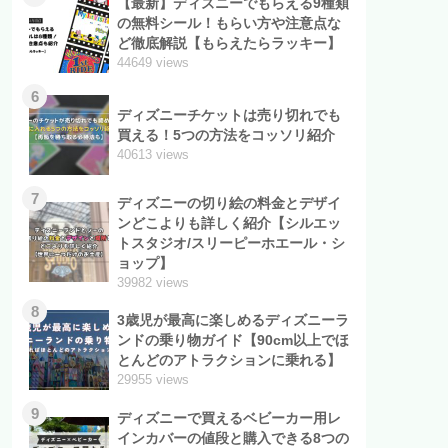
【最新】ディズニーでもらえる9種類
の無料シール！もらい方や注意点な
ど徹底解説【もらえたらラッキー】
44649 views
6
ディズニーチケットは売り切れでも
買える！5つの方法をコッソリ紹介
40613 views
7
ディズニーの切り絵の料金とデザイ
ンどこよりも詳しく紹介【シルエッ
トスタジオ/スリーピーホエール・シ
ョップ】
39982 views
8
3歳児が最高に楽しめるディズニーラ
ンドの乗り物ガイド【90cm以上でほ
とんどのアトラクションに乗れる】
29955 views
9
ディズニーで買えるベビーカー用レ
インカバーの値段と購入できる8つの