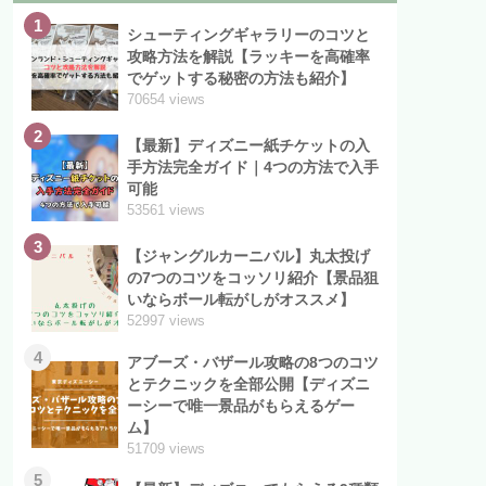
1
シューティングギャラリーのコツと
攻略方法を解説【ラッキーを高確率
でゲットする秘密の方法も紹介】
70654 views
2
【最新】ディズニー紙チケットの入
手方法完全ガイド｜4つの方法で入手
可能
53561 views
3
【ジャングルカーニバル】丸太投げ
の7つのコツをコッソリ紹介【景品狙
いならボール転がしがオススメ】
52997 views
4
アブーズ・バザール攻略の8つのコツ
とテクニックを全部公開【ディズニ
ーシーで唯一景品がもらえるゲー
ム】
51709 views
5