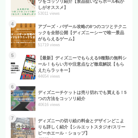
ツをコッソリ紹介【景品狙いならボール転が
しがオススメ】
53011 views
4
アブーズ・バザール攻略の8つのコツとテクニ
ックを全部公開【ディズニーシーで唯一景品
がもらえるゲーム】
51719 views
5
【最新】ディズニーでもらえる9種類の無料シ
ール！もらい方や注意点など徹底解説【もら
えたらラッキー】
44654 views
6
ディズニーチケットは売り切れでも買える！5
つの方法をコッソリ紹介
40616 views
7
ディズニーの切り絵の料金とデザインどこよ
りも詳しく紹介【シルエットスタジオ/スリー
ピーホエール・ショップ】