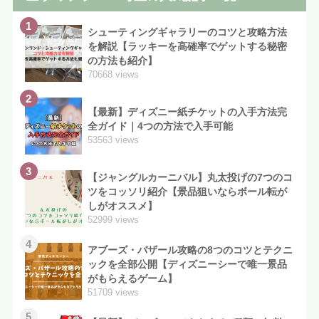
1
シューティングギャラリーのコツと攻略方法
を解説【ラッキーを高確率でゲットする秘密
の方法も紹介】
70668 views
2
【最新】ディズニー紙チケットの入手方法完
全ガイド｜4つの方法で入手可能
53563 views
3
【ジャングルカーニバル】丸太投げの7つのコ
ツをコッソリ紹介【景品狙いならボール転が
しがオススメ】
52999 views
4
アブーズ・バザール攻略の8つのコツとテクニ
ックを全部公開【ディズニーシーで唯一景品
がもらえるゲーム】
51709 views
5