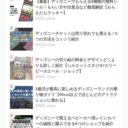
【最新】ディズニーでもらえる9種類の無料シ
ール！もらい方や注意点など徹底解説【もら
えたらラッキー】
44651 views
6
ディズニーチケットは売り切れでも買える！5
つの方法をコッソリ紹介
40613 views
7
ディズニーの切り絵の料金とデザインどこよ
りも詳しく紹介【シルエットスタジオ/スリー
ピーホエール・ショップ】
39992 views
8
3歳児が最高に楽しめるディズニーランドの乗
り物ガイド【90cm以上でほとんどのアトラク
ションに乗れる】
29955 views
9
ディズニーで買えるベビーカー用レインカバ
ーの値段と購入できる8つのショップを紹介