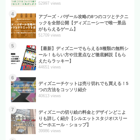
52997 views
4
アブーズ・バザール攻略の8つのコツとテクニ
ックを全部公開【ディズニーシーで唯一景品
がもらえるゲーム】
51709 views
5
【最新】ディズニーでもらえる9種類の無料シ
ール！もらい方や注意点など徹底解説【もら
えたらラッキー】
44651 views
6
ディズニーチケットは売り切れでも買える！5
つの方法をコッソリ紹介
40613 views
7
ディズニーの切り絵の料金とデザインどこよ
りも詳しく紹介【シルエットスタジオ/スリー
ピーホエール・ショップ】
39986 views