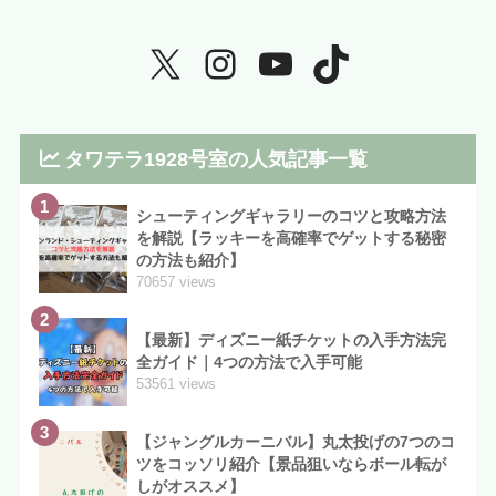
タワテラ1928号室の人気記事一覧
1
シューティングギャラリーのコツと攻略方法
を解説【ラッキーを高確率でゲットする秘密
の方法も紹介】
70657 views
2
【最新】ディズニー紙チケットの入手方法完
全ガイド｜4つの方法で入手可能
53561 views
3
【ジャングルカーニバル】丸太投げの7つのコ
ツをコッソリ紹介【景品狙いならボール転が
しがオススメ】