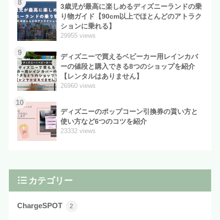
8
3歳児が最高に楽しめるディズニーランドの乗
り物ガイド【90cm以上でほとんどのアトラク
ションに乗れる】
29955 views
9
ディズニーで買えるベビーカー用レインカバ
ーの値段と購入できる8つのショップを紹介
【レンタルはありません】
26960 views
10
ディズニーのポップコーン引換券の貰い方と
使い方など6つのコツを紹介
23332 views
カテゴリー
ChargeSPOT
2