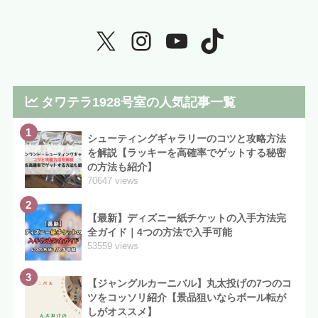
タワテラ1928号室の人気記事一覧
1
シューティングギャラリーのコツと攻略方法
を解説【ラッキーを高確率でゲットする秘密
の方法も紹介】
70647 views
2
【最新】ディズニー紙チケットの入手方法完
全ガイド｜4つの方法で入手可能
53559 views
3
【ジャングルカーニバル】丸太投げの7つのコ
ツをコッソリ紹介【景品狙いならボール転が
しがオススメ】