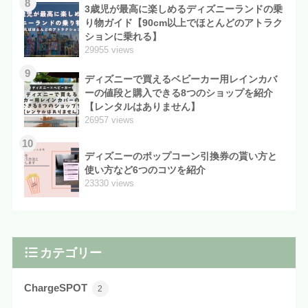
8
3歳児が最高に楽しめるディズニーランドの乗
り物ガイド【90cm以上でほとんどのアトラク
ションに乗れる】
29955 views
9
ディズニーで買えるベビーカー用レインカバ
ーの値段と購入できる8つのショップを紹介
【レンタルはありません】
26957 views
10
ディズニーのポップコーン引換券の貰い方と
使い方など6つのコツを紹介
23330 views
カテゴリー
ChargeSPOT
2