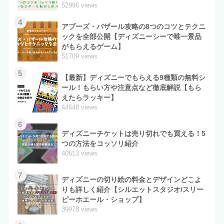
52996 views
4
アブーズ・バザール攻略の8つのコツとテクニ
ックを全部公開【ディズニーシーで唯一景品
がもらえるゲーム】
51709 views
5
【最新】ディズニーでもらえる9種類の無料シ
ール！もらい方や注意点など徹底解説【もら
えたらラッキー】
44648 views
6
ディズニーチケットは売り切れでも買える！5
つの方法をコッソリ紹介
40613 views
7
ディズニーの切り絵の料金とデザインどこよ
りも詳しく紹介【シルエットスタジオ/スリー
ピーホエール・ショップ】
39978 views