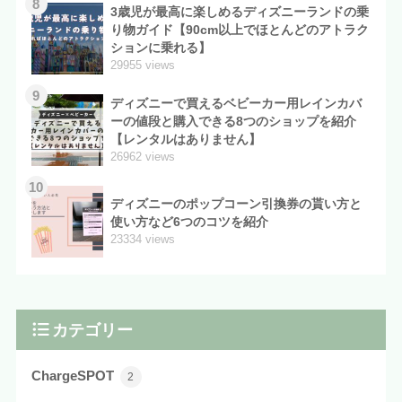
8
3歳児が最高に楽しめるディズニーランドの乗
り物ガイド【90cm以上でほとんどのアトラク
ションに乗れる】
29955 views
9
ディズニーで買えるベビーカー用レインカバ
ーの値段と購入できる8つのショップを紹介
【レンタルはありません】
26962 views
10
ディズニーのポップコーン引換券の貰い方と
使い方など6つのコツを紹介
23334 views
カテゴリー
ChargeSPOT
2