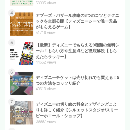
53005 views
4
アブーズ・バザール攻略の8つのコツとテクニ
ックを全部公開【ディズニーシーで唯一景品
がもらえるゲーム】
51716 views
5
【最新】ディズニーでもらえる9種類の無料シ
ール！もらい方や注意点など徹底解説【もら
えたらラッキー】
44652 views
6
ディズニーチケットは売り切れでも買える！5
つの方法をコッソリ紹介
40613 views
7
ディズニーの切り絵の料金とデザインどこよ
りも詳しく紹介【シルエットスタジオ/スリー
ピーホエール・ショップ】
39997 views