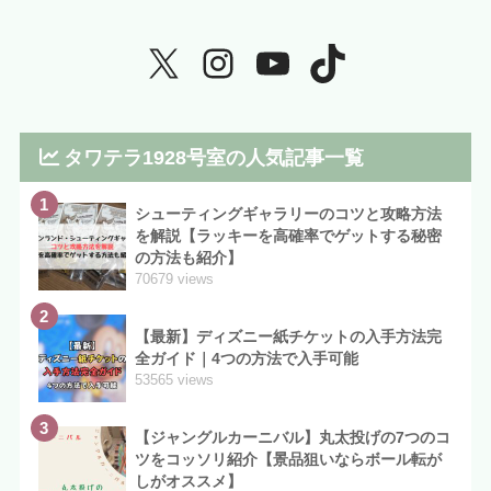
タワテラ1928号室の人気記事一覧
1
シューティングギャラリーのコツと攻略方法
を解説【ラッキーを高確率でゲットする秘密
の方法も紹介】
70679 views
2
【最新】ディズニー紙チケットの入手方法完
全ガイド｜4つの方法で入手可能
53565 views
3
【ジャングルカーニバル】丸太投げの7つのコ
ツをコッソリ紹介【景品狙いならボール転が
しがオススメ】