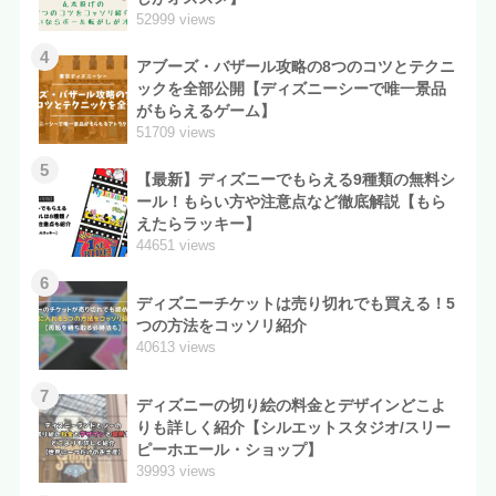
52999 views
4
アブーズ・バザール攻略の8つのコツとテクニ
ックを全部公開【ディズニーシーで唯一景品
がもらえるゲーム】
51709 views
5
【最新】ディズニーでもらえる9種類の無料シ
ール！もらい方や注意点など徹底解説【もら
えたらラッキー】
44651 views
6
ディズニーチケットは売り切れでも買える！5
つの方法をコッソリ紹介
40613 views
7
ディズニーの切り絵の料金とデザインどこよ
りも詳しく紹介【シルエットスタジオ/スリー
ピーホエール・ショップ】
39993 views