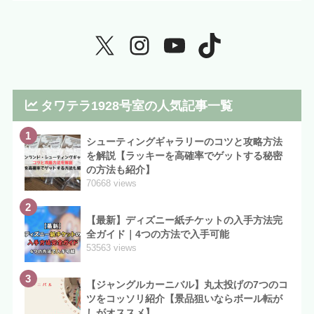
タワテラ1928号室の人気記事一覧
1
シューティングギャラリーのコツと攻略方法
を解説【ラッキーを高確率でゲットする秘密
の方法も紹介】
70668 views
2
【最新】ディズニー紙チケットの入手方法完
全ガイド｜4つの方法で入手可能
53563 views
3
【ジャングルカーニバル】丸太投げの7つのコ
ツをコッソリ紹介【景品狙いならボール転が
しがオススメ】