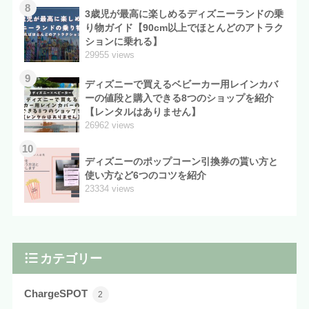
8
3歳児が最高に楽しめるディズニーランドの乗
り物ガイド【90cm以上でほとんどのアトラク
ションに乗れる】
29955 views
9
ディズニーで買えるベビーカー用レインカバ
ーの値段と購入できる8つのショップを紹介
【レンタルはありません】
26962 views
10
ディズニーのポップコーン引換券の貰い方と
使い方など6つのコツを紹介
23334 views
カテゴリー
ChargeSPOT
2