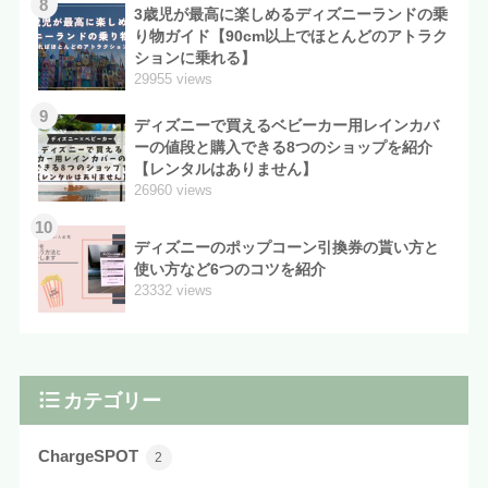
8
3歳児が最高に楽しめるディズニーランドの乗
り物ガイド【90cm以上でほとんどのアトラク
ションに乗れる】
29955 views
9
ディズニーで買えるベビーカー用レインカバ
ーの値段と購入できる8つのショップを紹介
【レンタルはありません】
26960 views
10
ディズニーのポップコーン引換券の貰い方と
使い方など6つのコツを紹介
23332 views
カテゴリー
ChargeSPOT
2