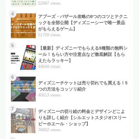
52997 views
4
アブーズ・バザール攻略の8つのコツとテクニ
ックを全部公開【ディズニーシーで唯一景品
がもらえるゲーム】
51709 views
5
【最新】ディズニーでもらえる9種類の無料シ
ール！もらい方や注意点など徹底解説【もら
えたらラッキー】
44649 views
6
ディズニーチケットは売り切れでも買える！5
つの方法をコッソリ紹介
40613 views
7
ディズニーの切り絵の料金とデザインどこよ
りも詳しく紹介【シルエットスタジオ/スリー
ピーホエール・ショップ】
39982 views