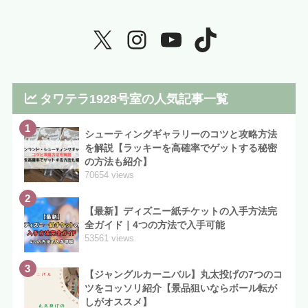
タワテラ1928号室の人気記事一覧
1
シューティングギャラリーのコツと攻略方法
を解説【ラッキーを高確率でゲットする秘密
の方法も紹介】
70654 views
2
【最新】ディズニー紙チケットの入手方法完
全ガイド｜4つの方法で入手可能
53561 views
3
【ジャングルカーニバル】丸太投げの7つのコ
ツをコッソリ紹介【景品狙いならボール転が
しがオススメ】