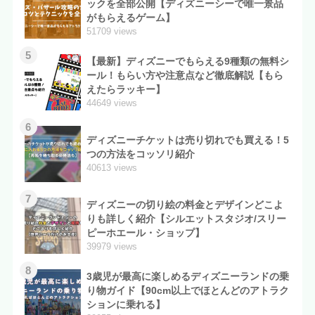
ックを全部公開【ディズニーシーで唯一景品
がもらえるゲーム】
51709 views
5
【最新】ディズニーでもらえる9種類の無料シ
ール！もらい方や注意点など徹底解説【もら
えたらラッキー】
44649 views
6
ディズニーチケットは売り切れでも買える！5
つの方法をコッソリ紹介
40613 views
7
ディズニーの切り絵の料金とデザインどこよ
りも詳しく紹介【シルエットスタジオ/スリー
ピーホエール・ショップ】
39979 views
8
3歳児が最高に楽しめるディズニーランドの乗
り物ガイド【90cm以上でほとんどのアトラク
ションに乗れる】