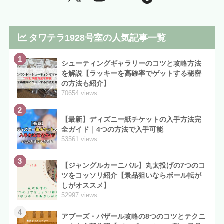
タワテラ1928号室の人気記事一覧
1
シューティングギャラリーのコツと攻略方法
を解説【ラッキーを高確率でゲットする秘密
の方法も紹介】
70654 views
2
【最新】ディズニー紙チケットの入手方法完
全ガイド｜4つの方法で入手可能
53561 views
3
【ジャングルカーニバル】丸太投げの7つのコ
ツをコッソリ紹介【景品狙いならボール転が
しがオススメ】
52997 views
4
アブーズ・バザール攻略の8つのコツとテクニ