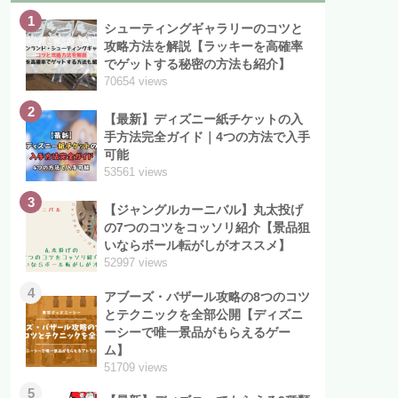
1
シューティングギャラリーのコツと
攻略方法を解説【ラッキーを高確率
でゲットする秘密の方法も紹介】
70654 views
2
【最新】ディズニー紙チケットの入
手方法完全ガイド｜4つの方法で入手
可能
53561 views
3
【ジャングルカーニバル】丸太投げ
の7つのコツをコッソリ紹介【景品狙
いならボール転がしがオススメ】
52997 views
4
アブーズ・バザール攻略の8つのコツ
とテクニックを全部公開【ディズニ
ーシーで唯一景品がもらえるゲー
ム】
51709 views
5