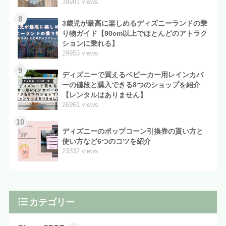
39991 views
8
3歳児が最高に楽しめるディズニーランドの乗
り物ガイド【90cm以上でほとんどのアトラク
ションに乗れる】
29955 views
9
ディズニーで買えるベビーカー用レインカバ
ーの値段と購入できる8つのショップを紹介
【レンタルはありません】
26961 views
10
ディズニーのポップコーン引換券の貰い方と
使い方など6つのコツを紹介
23332 views
カテゴリー