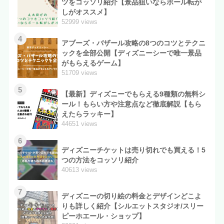
ツをコッソリ紹介【景品狙いならボール転が
しがオススメ】
52999 views
4
アブーズ・バザール攻略の8つのコツとテクニ
ックを全部公開【ディズニーシーで唯一景品
がもらえるゲーム】
51709 views
5
【最新】ディズニーでもらえる9種類の無料シ
ール！もらい方や注意点など徹底解説【もら
えたらラッキー】
44651 views
6
ディズニーチケットは売り切れでも買える！5
つの方法をコッソリ紹介
40613 views
7
ディズニーの切り絵の料金とデザインどこよ
りも詳しく紹介【シルエットスタジオ/スリー
ピーホエール・ショップ】