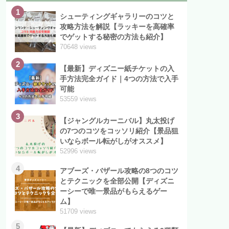
1
シューティングギャラリーのコツと
攻略方法を解説【ラッキーを高確率
でゲットする秘密の方法も紹介】
70648 views
2
【最新】ディズニー紙チケットの入
手方法完全ガイド｜4つの方法で入手
可能
53559 views
3
【ジャングルカーニバル】丸太投げ
の7つのコツをコッソリ紹介【景品狙
いならボール転がしがオススメ】
52996 views
4
アブーズ・バザール攻略の8つのコツ
とテクニックを全部公開【ディズニ
ーシーで唯一景品がもらえるゲー
ム】
51709 views
5