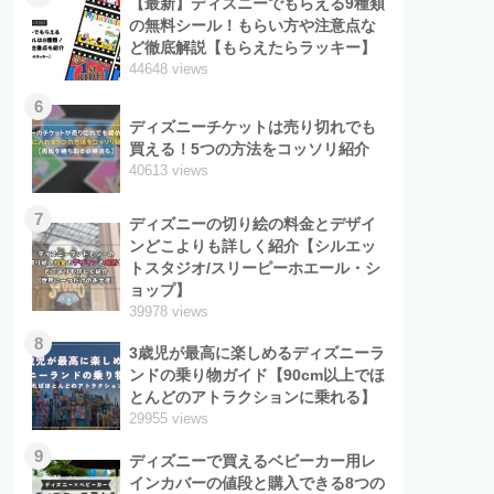
【最新】ディズニーでもらえる9種類
の無料シール！もらい方や注意点な
ど徹底解説【もらえたらラッキー】
44648 views
6
ディズニーチケットは売り切れでも
買える！5つの方法をコッソリ紹介
40613 views
7
ディズニーの切り絵の料金とデザイ
ンどこよりも詳しく紹介【シルエッ
トスタジオ/スリーピーホエール・シ
ョップ】
39978 views
8
3歳児が最高に楽しめるディズニーラ
ンドの乗り物ガイド【90cm以上でほ
とんどのアトラクションに乗れる】
29955 views
9
ディズニーで買えるベビーカー用レ
インカバーの値段と購入できる8つの