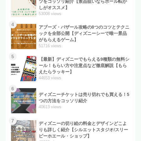
ツをコッソリ紹介【景品狙いならボール転が
しがオススメ】
53008 views
4
アブーズ・バザール攻略の8つのコツとテクニ
ックを全部公開【ディズニーシーで唯一景品
がもらえるゲーム】
51716 views
5
【最新】ディズニーでもらえる9種類の無料シ
ール！もらい方や注意点など徹底解説【もら
えたらラッキー】
44653 views
6
ディズニーチケットは売り切れでも買える！5
つの方法をコッソリ紹介
40613 views
7
ディズニーの切り絵の料金とデザインどこよ
りも詳しく紹介【シルエットスタジオ/スリー
ピーホエール・ショップ】