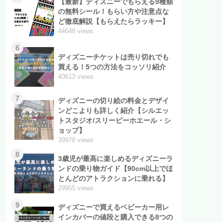
【最新】ディズニーでもらえる9種類
の無料シール！もらい方や注意点な
ど徹底解説【もらえたらラッキー】
44648 views
6
ディズニーチケットは売り切れでも
買える！5つの方法をコッソリ紹介
40613 views
7
ディズニーの切り絵の料金とデザイ
ンどこよりも詳しく紹介【シルエッ
トスタジオ/スリーピーホエール・シ
ョップ】
39978 views
8
3歳児が最高に楽しめるディズニーラ
ンドの乗り物ガイド【90cm以上でほ
とんどのアトラクションに乗れる】
29955 views
9
ディズニーで買えるベビーカー用レ
インカバーの値段と購入できる8つの