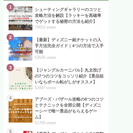
1
シューティングギャラリーのコツと
攻略方法を解説【ラッキーを高確率
でゲットする秘密の方法も紹介】
70653 views
2
【最新】ディズニー紙チケットの入
手方法完全ガイド｜4つの方法で入手
可能
53559 views
3
【ジャングルカーニバル】丸太投げ
の7つのコツをコッソリ紹介【景品狙
いならボール転がしがオススメ】
52997 views
4
アブーズ・バザール攻略の8つのコツ
とテクニックを全部公開【ディズニ
ーシーで唯一景品がもらえるゲー
ム】
51709 views
5