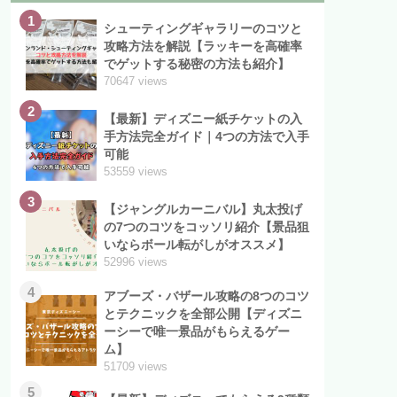
1
シューティングギャラリーのコツと
攻略方法を解説【ラッキーを高確率
でゲットする秘密の方法も紹介】
70647 views
2
【最新】ディズニー紙チケットの入
手方法完全ガイド｜4つの方法で入手
可能
53559 views
3
【ジャングルカーニバル】丸太投げ
の7つのコツをコッソリ紹介【景品狙
いならボール転がしがオススメ】
52996 views
4
アブーズ・バザール攻略の8つのコツ
とテクニックを全部公開【ディズニ
ーシーで唯一景品がもらえるゲー
ム】
51709 views
5