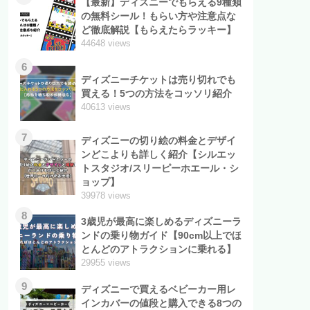
【最新】ディズニーでもらえる9種類
の無料シール！もらい方や注意点な
ど徹底解説【もらえたらラッキー】
44648 views
6
ディズニーチケットは売り切れでも
買える！5つの方法をコッソリ紹介
40613 views
7
ディズニーの切り絵の料金とデザイ
ンどこよりも詳しく紹介【シルエッ
トスタジオ/スリーピーホエール・シ
ョップ】
39978 views
8
3歳児が最高に楽しめるディズニーラ
ンドの乗り物ガイド【90cm以上でほ
とんどのアトラクションに乗れる】
29955 views
9
ディズニーで買えるベビーカー用レ
インカバーの値段と購入できる8つの