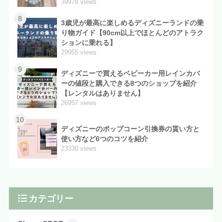
39978 views
8
3歳児が最高に楽しめるディズニーランドの乗
り物ガイド【90cm以上でほとんどのアトラク
ションに乗れる】
29955 views
9
ディズニーで買えるベビーカー用レインカバ
ーの値段と購入できる8つのショップを紹介
【レンタルはありません】
26957 views
10
ディズニーのポップコーン引換券の貰い方と
使い方など6つのコツを紹介
23330 views
カテゴリー