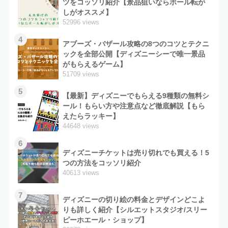
ツをコッソリ紹介【景品狙いならボール転が
しがオススメ】
52996 views
4
アブーズ・バザール攻略の8つのコツとテクニ
ックを全部公開【ディズニーシーで唯一景品
がもらえるゲーム】
51709 views
5
【最新】ディズニーでもらえる9種類の無料シ
ール！もらい方や注意点など徹底解説【もら
えたらラッキー】
44648 views
6
ディズニーチケットは売り切れでも買える！5
つの方法をコッソリ紹介
40613 views
7
ディズニーの切り絵の料金とデザインどこよ
りも詳しく紹介【シルエットスタジオ/スリー
ピーホエール・ショップ】