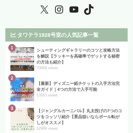
タワテラ1928号室の人気記事一覧
1
シューティングギャラリーのコツと攻略方法
を解説【ラッキーを高確率でゲットする秘密
の方法も紹介】
70668 views
2
【最新】ディズニー紙チケットの入手方法完
全ガイド｜4つの方法で入手可能
53563 views
3
【ジャングルカーニバル】丸太投げの7つのコ
ツをコッソリ紹介【景品狙いならボール転が
しがオススメ】
52999 views