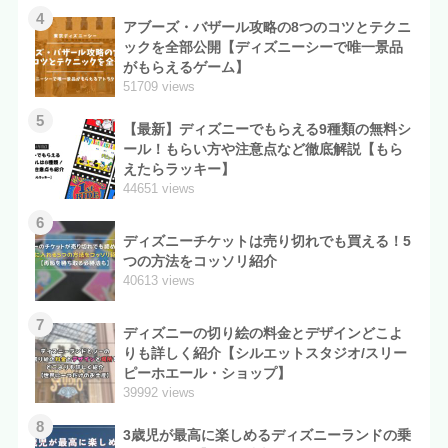
4
アブーズ・バザール攻略の8つのコツとテクニ
ックを全部公開【ディズニーシーで唯一景品
がもらえるゲーム】
51709 views
5
【最新】ディズニーでもらえる9種類の無料シ
ール！もらい方や注意点など徹底解説【もら
えたらラッキー】
44651 views
6
ディズニーチケットは売り切れでも買える！5
つの方法をコッソリ紹介
40613 views
7
ディズニーの切り絵の料金とデザインどこよ
りも詳しく紹介【シルエットスタジオ/スリー
ピーホエール・ショップ】
39992 views
8
3歳児が最高に楽しめるディズニーランドの乗