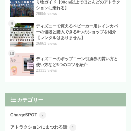
り物ガイド【90cm以上でほとんどのアトラク
ションに乗れる】
29955 views
9
ディズニーで買えるベビーカー用レインカバ
ーの値段と購入できる8つのショップを紹介
【レンタルはありません】
26961 views
10
ディズニーのポップコーン引換券の貰い方と
使い方など6つのコツを紹介
23333 views
カテゴリー
ChargeSPOT
2
アトラクションにまつわる話
4