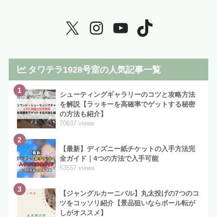
タワテラ1928号室の人気記事一覧
1
シューティングギャラリーのコツと攻略方法
を解説【ラッキーを高確率でゲットする秘密
の方法も紹介】
70637 views
2
【最新】ディズニー紙チケットの入手方法完
全ガイド｜4つの方法で入手可能
53557 views
3
【ジャングルカーニバル】丸太投げの7つのコ
ツをコッソリ紹介【景品狙いならボール転が
しがオススメ】