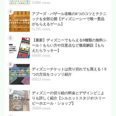
52986 views
4
アブーズ・バザール攻略の8つのコツとテクニ
ックを全部公開【ディズニーシーで唯一景品
がもらえるゲーム】
51705 views
5
【最新】ディズニーでもらえる9種類の無料シ
ール！もらい方や注意点など徹底解説【もら
えたらラッキー】
44648 views
6
ディズニーチケットは売り切れでも買える！5
つの方法をコッソリ紹介
40613 views
7
ディズニーの切り絵の料金とデザインどこよ
りも詳しく紹介【シルエットスタジオ/スリー
ピーホエール・ショップ】
39969 views