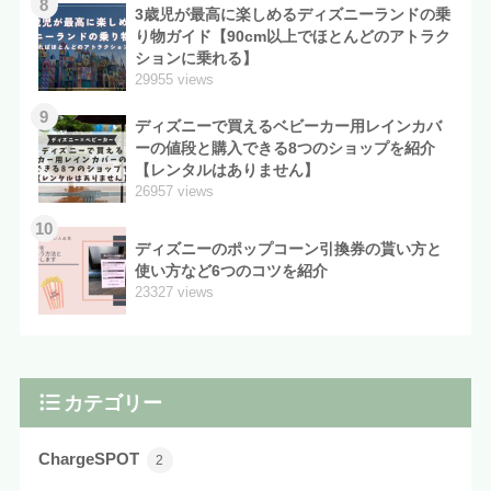
8
3歳児が最高に楽しめるディズニーランドの乗
り物ガイド【90cm以上でほとんどのアトラク
ションに乗れる】
29955 views
9
ディズニーで買えるベビーカー用レインカバ
ーの値段と購入できる8つのショップを紹介
【レンタルはありません】
26957 views
10
ディズニーのポップコーン引換券の貰い方と
使い方など6つのコツを紹介
23327 views
カテゴリー
ChargeSPOT
2