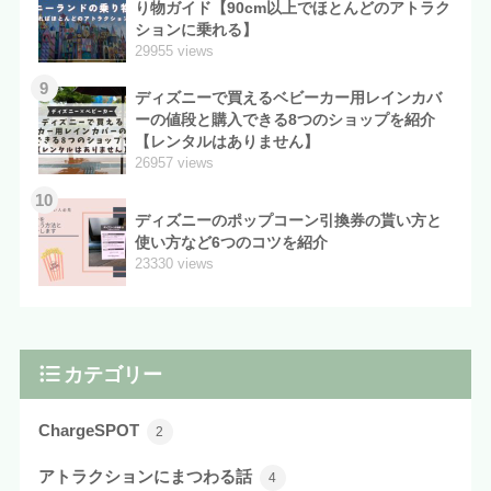
り物ガイド【90cm以上でほとんどのアトラク
ションに乗れる】
29955 views
9
ディズニーで買えるベビーカー用レインカバ
ーの値段と購入できる8つのショップを紹介
【レンタルはありません】
26957 views
10
ディズニーのポップコーン引換券の貰い方と
使い方など6つのコツを紹介
23330 views
カテゴリー
ChargeSPOT
2
アトラクションにまつわる話
4