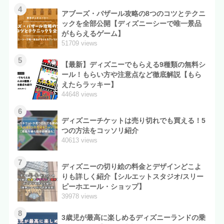
4
アブーズ・バザール攻略の8つのコツとテクニ
ックを全部公開【ディズニーシーで唯一景品
がもらえるゲーム】
51709 views
5
【最新】ディズニーでもらえる9種類の無料シ
ール！もらい方や注意点など徹底解説【もら
えたらラッキー】
44648 views
6
ディズニーチケットは売り切れでも買える！5
つの方法をコッソリ紹介
40613 views
7
ディズニーの切り絵の料金とデザインどこよ
りも詳しく紹介【シルエットスタジオ/スリー
ピーホエール・ショップ】
39978 views
8
3歳児が最高に楽しめるディズニーランドの乗