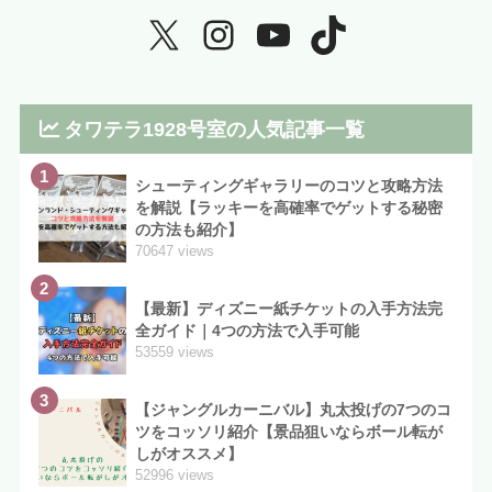
タワテラ1928号室の人気記事一覧
1
シューティングギャラリーのコツと攻略方法
を解説【ラッキーを高確率でゲットする秘密
の方法も紹介】
70647 views
2
【最新】ディズニー紙チケットの入手方法完
全ガイド｜4つの方法で入手可能
53559 views
3
【ジャングルカーニバル】丸太投げの7つのコ
ツをコッソリ紹介【景品狙いならボール転が
しがオススメ】
52996 views