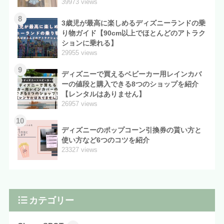
39973 views
8
3歳児が最高に楽しめるディズニーランドの乗
り物ガイド【90cm以上でほとんどのアトラク
ションに乗れる】
29955 views
9
ディズニーで買えるベビーカー用レインカバ
ーの値段と購入できる8つのショップを紹介
【レンタルはありません】
26957 views
10
ディズニーのポップコーン引換券の貰い方と
使い方など6つのコツを紹介
23327 views
カテゴリー