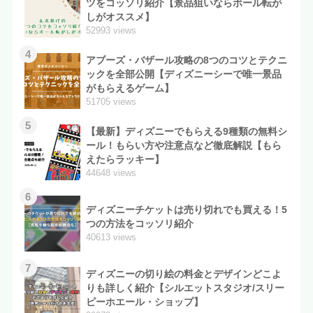
ツをコッソリ紹介【景品狙いならボール転が
しがオススメ】
52993 views
4
アブーズ・バザール攻略の8つのコツとテクニ
ックを全部公開【ディズニーシーで唯一景品
がもらえるゲーム】
51705 views
5
【最新】ディズニーでもらえる9種類の無料シ
ール！もらい方や注意点など徹底解説【もら
えたらラッキー】
44648 views
6
ディズニーチケットは売り切れでも買える！5
つの方法をコッソリ紹介
40613 views
7
ディズニーの切り絵の料金とデザインどこよ
りも詳しく紹介【シルエットスタジオ/スリー
ピーホエール・ショップ】