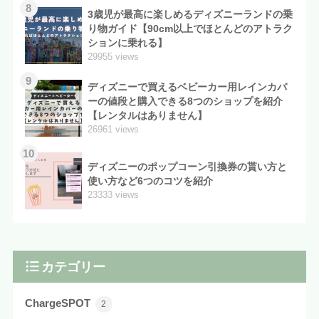
8
3歳児が最高に楽しめるディズニーランドの乗
り物ガイド【90cm以上でほとんどのアトラク
ションに乗れる】
29955 views
9
ディズニーで買えるベビーカー用レインカバ
ーの値段と購入できる8つのショップを紹介
【レンタルはありません】
26961 views
10
ディズニーのポップコーン引換券の貰い方と
使い方など6つのコツを紹介
23333 views
カテゴリー
ChargeSPOT
2