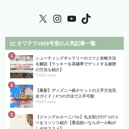
タワテラ1928号室の人気記事一覧
1
シューティングギャラリーのコツと攻略方法
を解説【ラッキーを高確率でゲットする秘密
の方法も紹介】
70668 views
2
【最新】ディズニー紙チケットの入手方法完
全ガイド｜4つの方法で入手可能
53563 views
3
【ジャングルカーニバル】丸太投げの7つのコ
ツをコッソリ紹介【景品狙いならボール転が
しがオススメ】