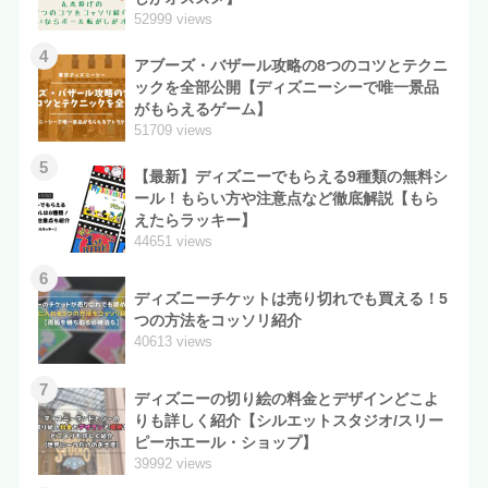
52999 views
4
アブーズ・バザール攻略の8つのコツとテクニ
ックを全部公開【ディズニーシーで唯一景品
がもらえるゲーム】
51709 views
5
【最新】ディズニーでもらえる9種類の無料シ
ール！もらい方や注意点など徹底解説【もら
えたらラッキー】
44651 views
6
ディズニーチケットは売り切れでも買える！5
つの方法をコッソリ紹介
40613 views
7
ディズニーの切り絵の料金とデザインどこよ
りも詳しく紹介【シルエットスタジオ/スリー
ピーホエール・ショップ】
39992 views