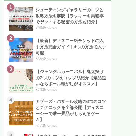
1
シューティングギャラリーのコツと
攻略方法を解説【ラッキーを高確率
でゲットする秘密の方法も紹介】
70645 views
2
【最新】ディズニー紙チケットの入
手方法完全ガイド｜4つの方法で入手
可能
53558 views
3
【ジャングルカーニバル】丸太投げ
の7つのコツをコッソリ紹介【景品狙
いならボール転がしがオススメ】
52995 views
4
アブーズ・バザール攻略の8つのコツ
とテクニックを全部公開【ディズニ
ーシーで唯一景品がもらえるゲー
ム】
51708 views
5