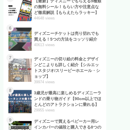
【最新】ディズニーでもらえる9種類
の無料シール！もらい方や注意点な
ど徹底解説【もらえたらラッキー】
44648 views
6
ディズニーチケットは売り切れでも
買える！5つの方法をコッソリ紹介
40613 views
7
ディズニーの切り絵の料金とデザイ
ンどこよりも詳しく紹介【シルエッ
トスタジオ/スリーピーホエール・シ
ョップ】
39974 views
8
3歳児が最高に楽しめるディズニーラ
ンドの乗り物ガイド【90cm以上でほ
とんどのアトラクションに乗れる】
29955 views
9
ディズニーで買えるベビーカー用レ
インカバーの値段と購入できる8つの