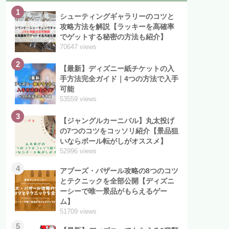
1
シューティングギャラリーのコツと
攻略方法を解説【ラッキーを高確率
でゲットする秘密の方法も紹介】
70647 views
2
【最新】ディズニー紙チケットの入
手方法完全ガイド｜4つの方法で入手
可能
53559 views
3
【ジャングルカーニバル】丸太投げ
の7つのコツをコッソリ紹介【景品狙
いならボール転がしがオススメ】
52996 views
4
アブーズ・バザール攻略の8つのコツ
とテクニックを全部公開【ディズニ
ーシーで唯一景品がもらえるゲー
ム】
51709 views
5