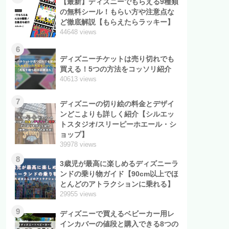
【最新】ディズニーでもらえる9種類
の無料シール！もらい方や注意点な
ど徹底解説【もらえたらラッキー】
44648 views
6
ディズニーチケットは売り切れでも
買える！5つの方法をコッソリ紹介
40613 views
7
ディズニーの切り絵の料金とデザイ
ンどこよりも詳しく紹介【シルエッ
トスタジオ/スリーピーホエール・シ
ョップ】
39978 views
8
3歳児が最高に楽しめるディズニーラ
ンドの乗り物ガイド【90cm以上でほ
とんどのアトラクションに乗れる】
29955 views
9
ディズニーで買えるベビーカー用レ
インカバーの値段と購入できる8つの