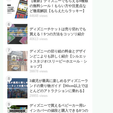
【最新】ディズニーでもらえる9種類
の無料シール！もらい方や注意点な
ど徹底解説【もらえたらラッキー】
44648 views
6
ディズニーチケットは売り切れでも
買える！5つの方法をコッソリ紹介
40613 views
7
ディズニーの切り絵の料金とデザイ
ンどこよりも詳しく紹介【シルエッ
トスタジオ/スリーピーホエール・シ
ョップ】
39978 views
8
3歳児が最高に楽しめるディズニーラ
ンドの乗り物ガイド【90cm以上でほ
とんどのアトラクションに乗れる】
29955 views
9
ディズニーで買えるベビーカー用レ
インカバーの値段と購入できる8つの