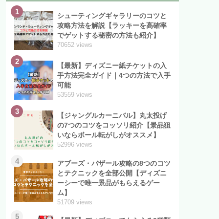
1
シューティングギャラリーのコツと
攻略方法を解説【ラッキーを高確率
でゲットする秘密の方法も紹介】
70652 views
2
【最新】ディズニー紙チケットの入
手方法完全ガイド｜4つの方法で入手
可能
53559 views
3
【ジャングルカーニバル】丸太投げ
の7つのコツをコッソリ紹介【景品狙
いならボール転がしがオススメ】
52996 views
4
アブーズ・バザール攻略の8つのコツ
とテクニックを全部公開【ディズニ
ーシーで唯一景品がもらえるゲー
ム】
51709 views
5