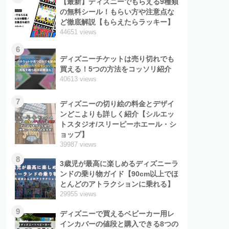
【最新】ディズニーでもらえる9種類
の無料シール！もらい方や注意点な
ど徹底解説【もらえたらラッキー】
44651 views
6
ディズニーチケットは売り切れでも
買える！5つの方法をコッソリ紹介
40613 views
7
ディズニーの切り絵の料金とデザイ
ンどこよりも詳しく紹介【シルエッ
トスタジオ/スリーピーホエール・シ
ョップ】
39987 views
8
3歳児が最高に楽しめるディズニーラ
ンドの乗り物ガイド【90cm以上でほ
とんどのアトラクションに乗れる】
29955 views
9
ディズニーで買えるベビーカー用レ
インカバーの値段と購入できる8つの