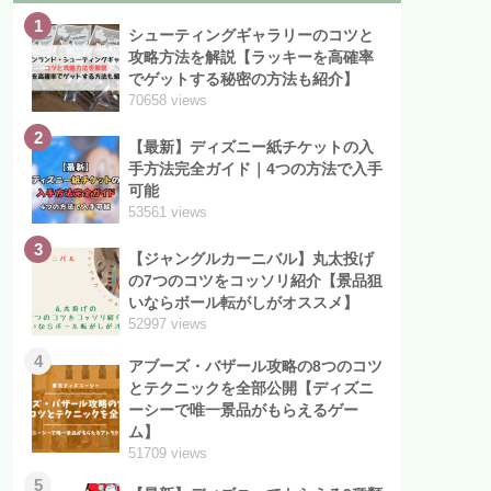
1
シューティングギャラリーのコツと
攻略方法を解説【ラッキーを高確率
でゲットする秘密の方法も紹介】
70658 views
2
【最新】ディズニー紙チケットの入
手方法完全ガイド｜4つの方法で入手
可能
53561 views
3
【ジャングルカーニバル】丸太投げ
の7つのコツをコッソリ紹介【景品狙
いならボール転がしがオススメ】
52997 views
4
アブーズ・バザール攻略の8つのコツ
とテクニックを全部公開【ディズニ
ーシーで唯一景品がもらえるゲー
ム】
51709 views
5