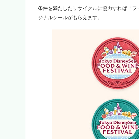
いいよ！」という人はアフィ
条件を満たしたリサイクルに協力すれば「フ
モヨ
「モヨなんか応援しない！」
ジナルシールがもらえます。
をご購入ください。