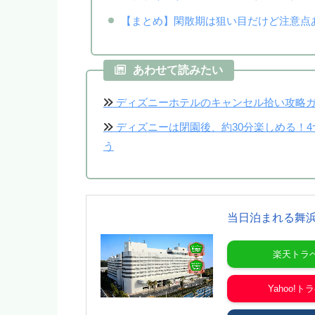
【まとめ】閑散期は狙い目だけど注意点
あわせて読みたい
ディズニーホテルのキャンセル拾い攻略ガ
ディズニーは閉園後、約30分楽しめる！
う
当日泊まれる舞
楽天トラ
Yahoo!ト