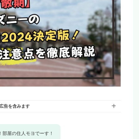
広告を含みます
含んでいる場合があります。モヨのことを「応援しても
へ！部屋の住人モヨでーす！