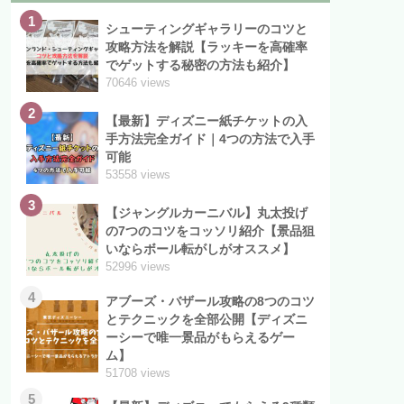
1
シューティングギャラリーのコツと
攻略方法を解説【ラッキーを高確率
でゲットする秘密の方法も紹介】
70646 views
2
【最新】ディズニー紙チケットの入
手方法完全ガイド｜4つの方法で入手
可能
53558 views
3
【ジャングルカーニバル】丸太投げ
の7つのコツをコッソリ紹介【景品狙
いならボール転がしがオススメ】
52996 views
4
アブーズ・バザール攻略の8つのコツ
とテクニックを全部公開【ディズニ
ーシーで唯一景品がもらえるゲー
ム】
51708 views
5