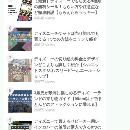
【最新】ディズニーでもらえる9種類
の無料シール！もらい方や注意点な
ど徹底解説【もらえたらラッキー】
44648 views
6
ディズニーチケットは売り切れでも
買える！5つの方法をコッソリ紹介
40613 views
7
ディズニーの切り絵の料金とデザイ
ンどこよりも詳しく紹介【シルエッ
トスタジオ/スリーピーホエール・シ
ョップ】
39977 views
8
3歳児が最高に楽しめるディズニーラ
ンドの乗り物ガイド【90cm以上でほ
とんどのアトラクションに乗れる】
29955 views
9
ディズニーで買えるベビーカー用レ
インカバーの値段と購入できる8つの