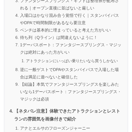
ファンタジースプリングス・ギフトは整理券が配布さ
れる｜オープン直後に並ばないと厳しい
入場口はかなり混み合う覚悟で行く｜スタンバイパス
やDPAで時間制限があるなら要注意
ベンチは基本的に埋まっていると考えた方がいい
待ち列（Qライン）は間違えないように！
1デーパスポート：ファンタジースプリングス・マジッ
クは絶対にあった方がいい
アトラクションにいっぱい乗りたいなら買うしかない
逆に一般ゲストでDPAやスタンバイパスで入場した場
合は満足に遊べないと確信した
【結論】本気でファンタジースプリングスを楽しみた
いなら1デーパスポート：ファンタジースプリングス・
マジックは必須
【ネタバレ注意】体験できたアトラクションとレスト
ランの雰囲気を画像付きで紹介
アナとエルサのフローズンジャーニー