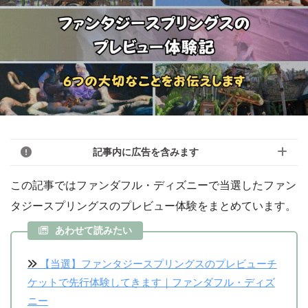
記事内に広告を含みます
この記事ではファンダフル・ディズニーで当選したファン
タジースプリングスのプレビュー体験をまとめています。
このブログのリンクは広告を含んでいる場
合があります。モヨのことを「応援しても
あわせて読みたい
モヨ
いいよ！」という人はアフィリエイトリン
【当選】ファンタジースプリングスのプレビューチ
クから購入していただけると嬉しいです！
ケットで先行体験してきます｜ファンダフル・ディズ
「モヨなんか応援しない！」という人はリ
ニー
ンクを踏まずに検索して、お目当ての商品