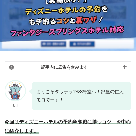
記事内に広告を含みます
このブログのリンクは広告を含んでいる場
ようこそタワテラ1928号室へ！部屋の住人
合があります。モヨのことを「応援しても
モヨでーす！
モヨ
モヨ
いいよ！」という人はアフィリエイトリン
クから購入していただけると嬉しいです！
今回はディズニーホテルの予約争奪戦に勝つコツ！を中心
「モヨなんか応援しない！」という人はリ
に紹介します。
ンクを踏まずに検索して、お目当ての商品