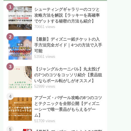
1
シューティングギャラリーのコツと
攻略方法を解説【ラッキーを高確率
でゲットする秘密の方法も紹介】
70661 views
2
【最新】ディズニー紙チケットの入
手方法完全ガイド｜4つの方法で入手
可能
53561 views
3
【ジャングルカーニバル】丸太投げ
の7つのコツをコッソリ紹介【景品狙
いならボール転がしがオススメ】
52999 views
4
アブーズ・バザール攻略の8つのコツ
とテクニックを全部公開【ディズニ
ーシーで唯一景品がもらえるゲー
ム】
51709 views
5