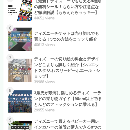
【最新】ディズニーでもらえる9種類
の無料シール！もらい方や注意点な
ど徹底解説【もらえたらラッキー】
44651 views
6
ディズニーチケットは売り切れでも
買える！5つの方法をコッソリ紹介
40613 views
7
ディズニーの切り絵の料金とデザイ
ンどこよりも詳しく紹介【シルエッ
トスタジオ/スリーピーホエール・シ
ョップ】
39988 views
8
3歳児が最高に楽しめるディズニーラ
ンドの乗り物ガイド【90cm以上でほ
とんどのアトラクションに乗れる】
29955 views
9
ディズニーで買えるベビーカー用レ
インカバーの値段と購入できる8つの