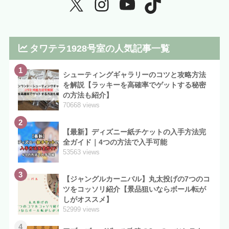
タワテラ1928号室の人気記事一覧
1
シューティングギャラリーのコツと攻略方法
を解説【ラッキーを高確率でゲットする秘密
の方法も紹介】
70668 views
2
【最新】ディズニー紙チケットの入手方法完
全ガイド｜4つの方法で入手可能
53563 views
3
【ジャングルカーニバル】丸太投げの7つのコ
ツをコッソリ紹介【景品狙いならボール転が
しがオススメ】
52999 views
4