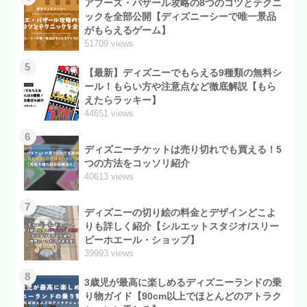
アブーズ・バザール攻略の8つのコツとテクニ
ックを全部公開【ディズニーシーで唯一景品
がもらえるゲーム】
51709 views
5
【最新】ディズニーでもらえる9種類の無料シ
ール！もらい方や注意点など徹底解説【もら
えたらラッキー】
44651 views
6
ディズニーチケットは売り切れでも買える！5
つの方法をコッソリ紹介
40613 views
7
ディズニーの切り絵の料金とデザインどこよ
りも詳しく紹介【シルエットスタジオ/スリー
ピーホエール・ショップ】
39993 views
8
3歳児が最高に楽しめるディズニーランドの乗
り物ガイド【90cm以上でほとんどのアトラク