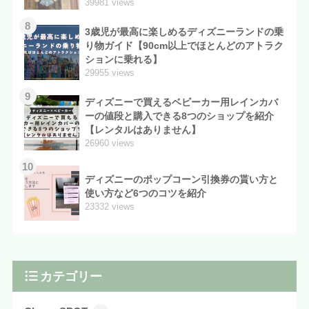
39981 views
8
3歳児が最高に楽しめるディズニーランドの乗
り物ガイド【90cm以上でほとんどのアトラク
ションに乗れる】
29955 views
9
ディズニーで買えるベビーカー用レインカバ
ーの値段と購入できる8つのショップを紹介
【レンタルはありません】
26960 views
10
ディズニーのポップコーン引換券の貰い方と
使い方など6つのコツを紹介
23332 views
カテゴリー