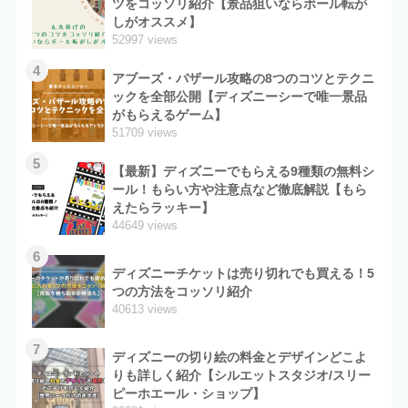
ツをコッソリ紹介【景品狙いならボール転が
しがオススメ】
52997 views
4
アブーズ・バザール攻略の8つのコツとテクニ
ックを全部公開【ディズニーシーで唯一景品
がもらえるゲーム】
51709 views
5
【最新】ディズニーでもらえる9種類の無料シ
ール！もらい方や注意点など徹底解説【もら
えたらラッキー】
44649 views
6
ディズニーチケットは売り切れでも買える！5
つの方法をコッソリ紹介
40613 views
7
ディズニーの切り絵の料金とデザインどこよ
りも詳しく紹介【シルエットスタジオ/スリー
ピーホエール・ショップ】