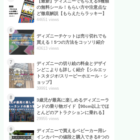
【最新】ディズニーでもらえる9種類
の無料シール！もらい方や注意点な
ど徹底解説【もらえたらラッキー】
44651 views
6
ディズニーチケットは売り切れでも
買える！5つの方法をコッソリ紹介
40613 views
7
ディズニーの切り絵の料金とデザイ
ンどこよりも詳しく紹介【シルエッ
トスタジオ/スリーピーホエール・シ
ョップ】
39991 views
8
3歳児が最高に楽しめるディズニーラ
ンドの乗り物ガイド【90cm以上でほ
とんどのアトラクションに乗れる】
29955 views
9
ディズニーで買えるベビーカー用レ
インカバーの値段と購入できる8つの