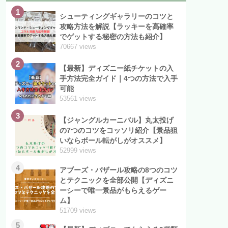
1
シューティングギャラリーのコツと
攻略方法を解説【ラッキーを高確率
でゲットする秘密の方法も紹介】
70667 views
2
【最新】ディズニー紙チケットの入
手方法完全ガイド｜4つの方法で入手
可能
53561 views
3
【ジャングルカーニバル】丸太投げ
の7つのコツをコッソリ紹介【景品狙
いならボール転がしがオススメ】
52999 views
4
アブーズ・バザール攻略の8つのコツ
とテクニックを全部公開【ディズニ
ーシーで唯一景品がもらえるゲー
ム】
51709 views
5