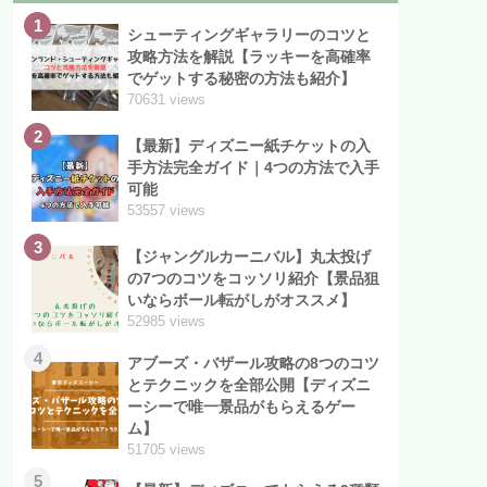
1
シューティングギャラリーのコツと
攻略方法を解説【ラッキーを高確率
でゲットする秘密の方法も紹介】
70631 views
2
【最新】ディズニー紙チケットの入
手方法完全ガイド｜4つの方法で入手
可能
53557 views
3
【ジャングルカーニバル】丸太投げ
の7つのコツをコッソリ紹介【景品狙
いならボール転がしがオススメ】
52985 views
4
アブーズ・バザール攻略の8つのコツ
とテクニックを全部公開【ディズニ
ーシーで唯一景品がもらえるゲー
ム】
51705 views
5