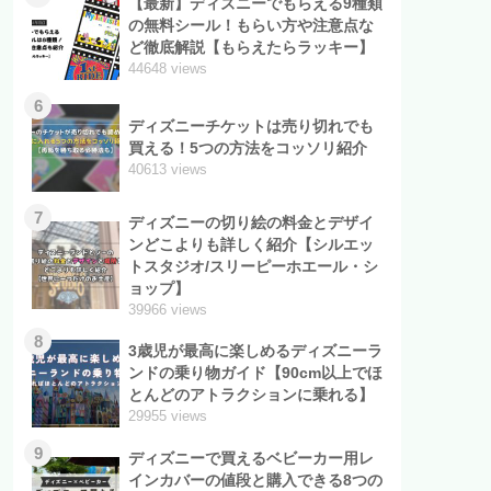
【最新】ディズニーでもらえる9種類
の無料シール！もらい方や注意点な
ど徹底解説【もらえたらラッキー】
44648 views
6
ディズニーチケットは売り切れでも
買える！5つの方法をコッソリ紹介
40613 views
7
ディズニーの切り絵の料金とデザイ
ンどこよりも詳しく紹介【シルエッ
トスタジオ/スリーピーホエール・シ
ョップ】
39966 views
8
3歳児が最高に楽しめるディズニーラ
ンドの乗り物ガイド【90cm以上でほ
とんどのアトラクションに乗れる】
29955 views
9
ディズニーで買えるベビーカー用レ
インカバーの値段と購入できる8つの