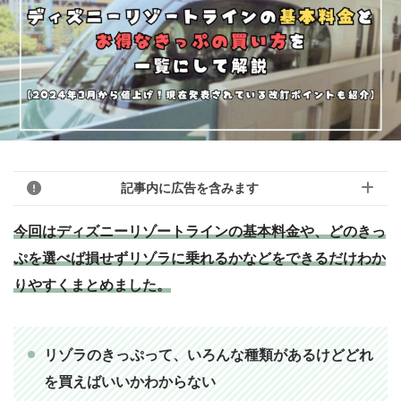
記事内に広告を含みます
今回はディズニーリゾートラインの基本料金や、どのきっ
ぷを選べば損せずリゾラに乗れるかなどをできるだけわか
このブログのリンクは広告を含んでいる場
りやすくまとめました。
合があります。モヨのことを「応援しても
モヨ
いいよ！」という人はアフィリエイトリン
クから購入していただけると嬉しいです！
リゾラのきっぷって、いろんな種類があるけどどれ
「モヨなんか応援しない！」という人はリ
を買えばいいかわからない
ンクを踏まずに検索して、お目当ての商品