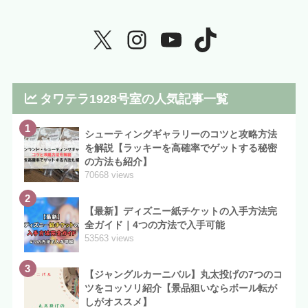
タワテラ1928号室の人気記事一覧
1
シューティングギャラリーのコツと攻略方法
を解説【ラッキーを高確率でゲットする秘密
の方法も紹介】
70668 views
2
【最新】ディズニー紙チケットの入手方法完
全ガイド｜4つの方法で入手可能
53563 views
3
【ジャングルカーニバル】丸太投げの7つのコ
ツをコッソリ紹介【景品狙いならボール転が
しがオススメ】