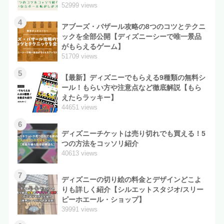
52999 views
4
アブーズ・バザール攻略の8つのコツとテクニ
ックを全部公開【ディズニーシーで唯一景品
がもらえるゲーム】
51709 views
5
【最新】ディズニーでもらえる9種類の無料シ
ール！もらい方や注意点など徹底解説【もら
えたらラッキー】
44651 views
6
ディズニーチケットは売り切れでも買える！5
つの方法をコッソリ紹介
40613 views
7
ディズニーの切り絵の料金とデザインどこよ
りも詳しく紹介【シルエットスタジオ/スリー
ピーホエール・ショップ】
39991 views