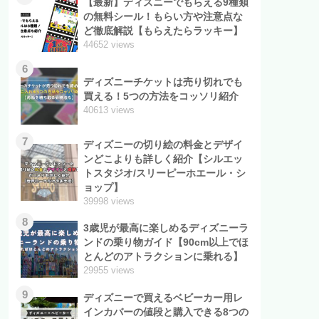
【最新】ディズニーでもらえる9種類
の無料シール！もらい方や注意点な
ど徹底解説【もらえたらラッキー】
44652 views
6
ディズニーチケットは売り切れでも
買える！5つの方法をコッソリ紹介
40613 views
7
ディズニーの切り絵の料金とデザイ
ンどこよりも詳しく紹介【シルエッ
トスタジオ/スリーピーホエール・シ
ョップ】
39998 views
8
3歳児が最高に楽しめるディズニーラ
ンドの乗り物ガイド【90cm以上でほ
とんどのアトラクションに乗れる】
29955 views
9
ディズニーで買えるベビーカー用レ
インカバーの値段と購入できる8つの