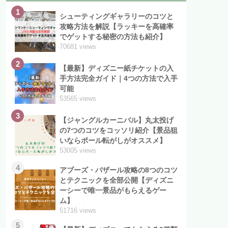
1
シューティングギャラリーのコツと
攻略方法を解説【ラッキーを高確率
でゲットする秘密の方法も紹介】
70681 views
2
【最新】ディズニー紙チケットの入
手方法完全ガイド｜4つの方法で入手
可能
53565 views
3
【ジャングルカーニバル】丸太投げ
の7つのコツをコッソリ紹介【景品狙
いならボール転がしがオススメ】
53005 views
4
アブーズ・バザール攻略の8つのコツ
とテクニックを全部公開【ディズニ
ーシーで唯一景品がもらえるゲー
ム】
51716 views
5