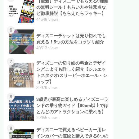
【最新】ディズニーでもらえる9種類
の無料シール！もらい方や注意点な
ど徹底解説【もらえたらラッキー】
44649 views
6
ディズニーチケットは売り切れでも
買える！5つの方法をコッソリ紹介
40613 views
7
ディズニーの切り絵の料金とデザイ
ンどこよりも詳しく紹介【シルエッ
トスタジオ/スリーピーホエール・シ
ョップ】
39979 views
8
3歳児が最高に楽しめるディズニーラ
ンドの乗り物ガイド【90cm以上でほ
とんどのアトラクションに乗れる】
29955 views
9
ディズニーで買えるベビーカー用レ
インカバーの値段と購入できる8つの