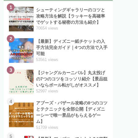
1
シューティングギャラリーのコツと
攻略方法を解説【ラッキーを高確率
でゲットする秘密の方法も紹介】
70654 views
2
【最新】ディズニー紙チケットの入
手方法完全ガイド｜4つの方法で入手
可能
53561 views
3
【ジャングルカーニバル】丸太投げ
の7つのコツをコッソリ紹介【景品狙
いならボール転がしがオススメ】
52997 views
4
アブーズ・バザール攻略の8つのコツ
とテクニックを全部公開【ディズニ
ーシーで唯一景品がもらえるゲー
ム】
51709 views
5