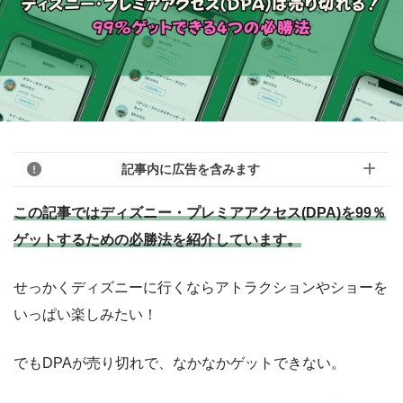
記事内に広告を含みます
この記事ではディズニー・プレミアアクセス(DPA)を99％
ゲットするための必勝法を紹介しています。
このブログのリンクは広告を含んでいる場
合があります。モヨのことを「応援しても
モヨ
せっかくディズニーに行くならアトラクションやショーを
いいよ！」という人はアフィリエイトリン
いっぱい楽しみたい！
クから購入していただけると嬉しいです！
「モヨなんか応援しない！」という人はリ
でもDPAが売り切れで、なかなかゲットできない。
ンクを踏まずに検索して、お目当ての商品
をご購入ください。