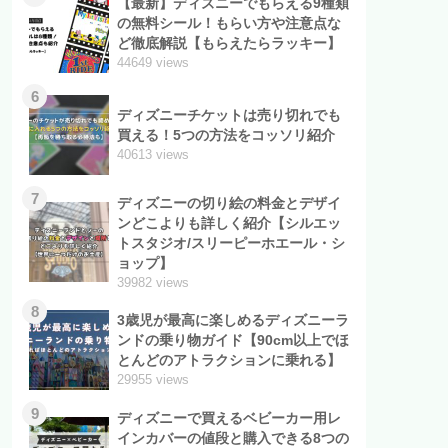
【最新】ディズニーでもらえる9種類
の無料シール！もらい方や注意点な
ど徹底解説【もらえたらラッキー】
44649 views
6
ディズニーチケットは売り切れでも
買える！5つの方法をコッソリ紹介
40613 views
7
ディズニーの切り絵の料金とデザイ
ンどこよりも詳しく紹介【シルエッ
トスタジオ/スリーピーホエール・シ
ョップ】
39982 views
8
3歳児が最高に楽しめるディズニーラ
ンドの乗り物ガイド【90cm以上でほ
とんどのアトラクションに乗れる】
29955 views
9
ディズニーで買えるベビーカー用レ
インカバーの値段と購入できる8つの