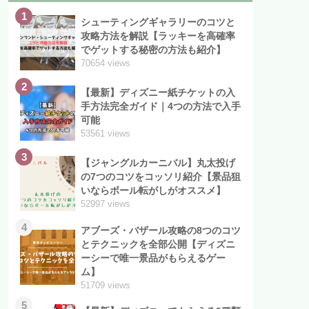
1
シューティングギャラリーのコツと
攻略方法を解説【ラッキーを高確率
でゲットする秘密の方法も紹介】
70654 views
2
【最新】ディズニー紙チケットの入
手方法完全ガイド｜4つの方法で入手
可能
53561 views
3
【ジャングルカーニバル】丸太投げ
の7つのコツをコッソリ紹介【景品狙
いならボール転がしがオススメ】
52997 views
4
アブーズ・バザール攻略の8つのコツ
とテクニックを全部公開【ディズニ
ーシーで唯一景品がもらえるゲー
ム】
51709 views
5