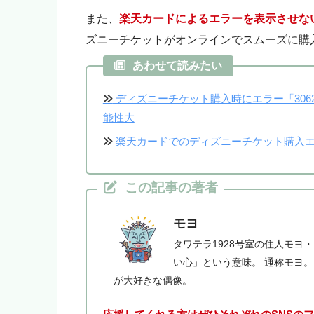
いいよ！」という人はアフィ
また、
楽天カードによるエラーを表示させな
モヨ
「モヨなんか応援しない！」
ズニーチケットがオンラインでスムーズに購
をご購入ください。
あわせて読みたい
ディズニーチケット購入時にエラー「30
能性大
楽天カードでのディズニーチケット購入
この記事の著者
モヨ
タワテラ1928号室の住人モヨ
い心」という意味。 通称モヨ
が大好きな偶像。