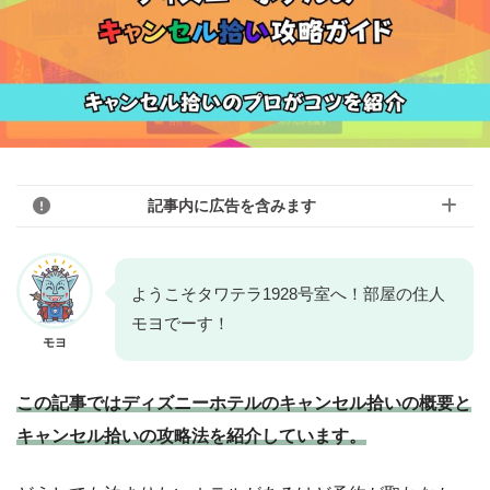
記事内に広告を含みます
このブログのリンクは広告を含んでいる場
ようこそタワテラ1928号室へ！部屋の住人
合があります。モヨのことを「応援しても
モヨでーす！
モヨ
モヨ
いいよ！」という人はアフィリエイトリン
クから購入していただけると嬉しいです！
この記事ではディズニーホテルのキャンセル拾いの概要と
「モヨなんか応援しない！」という人はリ
キャンセル拾いの攻略法を紹介しています。
ンクを踏まずに検索して、お目当ての商品
をご購入ください。