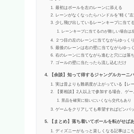
最初はボールを左のレーンに添える
レーンがなくなったらハンドルを”軽く”
少し飛び出しているレーンキープに当て
レーンキープに当てるのが難しい場合は左
２つ目の左のレーンに当てながらゆっく
最後のレーンは右の壁に当てながらゆっ
右のレーンに当てながら進むと穴には落
ゴールの壁に当たったら流し込むだけ
【余談】知って得するジャングルカーニバ
実は昔よりも難易度が上がっている【レ
【要相談】2人以上で参加する場合、ゲー
景品を確実に狙いにいくなら交代もあり
ゲームをクリアしても希望すればピンバ
【まとめ】落ち着いてボールを転がせば
ディズニーがもっと楽しくなる記事はこ