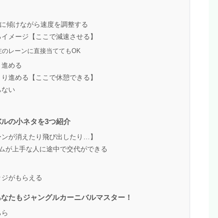
左に傾けながら速度を調整する
るイメージ【ここで減速させる】
のレーンに直接当ててもOK
り進める
くり進める【ここで休憩できる】
ちない
ルの小ネタを3つ紹介
ーンが消えたり飛び出したり…】
ムが上手な人に途中で交代ができる
ッジがもらえる
あなたもジャングルカーニバルマスター！
ちら