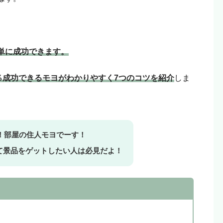
リエイトリンクから購入していただけると嬉しいです！
という人はリンクを踏まずに検索して、お目当ての商品
。
単に成功でき
ます。
0％成功できるモヨがわかりやすく7つのコツを紹介
しま
へ！部屋の住人モヨでーす！
て景品をゲットしたい人は必見だよ！