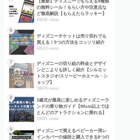
【最新】ディズニーでもらえる9種類
の無料シール！もらい方や注意点な
ど徹底解説【もらえたらラッキー】
44648 views
6
ディズニーチケットは売り切れでも
買える！5つの方法をコッソリ紹介
40613 views
7
ディズニーの切り絵の料金とデザイ
ンどこよりも詳しく紹介【シルエッ
トスタジオ/スリーピーホエール・シ
ョップ】
39978 views
8
3歳児が最高に楽しめるディズニーラ
ンドの乗り物ガイド【90cm以上でほ
とんどのアトラクションに乗れる】
29955 views
9
ディズニーで買えるベビーカー用レ
インカバーの値段と購入できる8つの