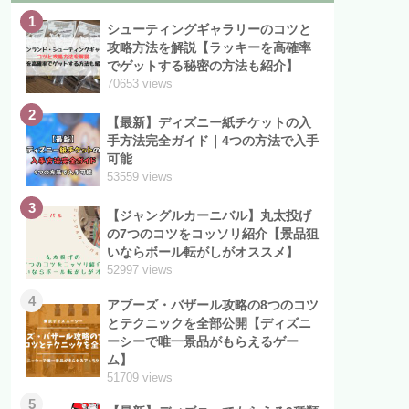
1
シューティングギャラリーのコツと
攻略方法を解説【ラッキーを高確率
でゲットする秘密の方法も紹介】
70653 views
2
【最新】ディズニー紙チケットの入
手方法完全ガイド｜4つの方法で入手
可能
53559 views
3
【ジャングルカーニバル】丸太投げ
の7つのコツをコッソリ紹介【景品狙
いならボール転がしがオススメ】
52997 views
4
アブーズ・バザール攻略の8つのコツ
とテクニックを全部公開【ディズニ
ーシーで唯一景品がもらえるゲー
ム】
51709 views
5